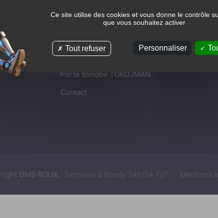
Ce site utilise des cookies et vous donne le contrôle s
que vous souhaitez activer
Liens
Personnaliser
Tou
Tout refuser
Accueil
Porte blindée TORDJMAN
Contact
right
DMS ROUX
.
Serrurier à Bondy 24h/24 7j/7
Mentions l