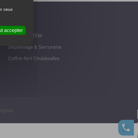
ur ceux
t accepter
Alarme DAITEM
Dépannage & Serrurerie
Coffre-fort Chubbsafes
égales