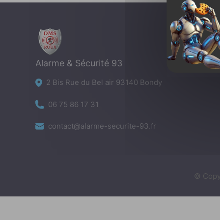
Alarme & Sécurité 93
2 Bis Rue du Bel air 93140 Bondy
06 75 86 17 31
contact@alarme-securite-93.fr
© Copy