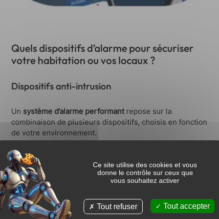
Quels dispositifs d’alarme pour sécuriser
votre habitation ou vos locaux ?
Dispositifs anti-intrusion
Un
système d’alarme performant
repose sur la
combinaison de plusieurs dispositifs, choisis en fonction
de votre environnement.
J’installe notamment :
alarmes anti-intrusion (centrale, détecteurs
d’ouverture et de mouvement)
Ce site utilise des cookies et vous
donne le contrôle sur ceux que
alarmes connectées sans fil
vous souhaitez activer
sirène extérieure jusqu’à 142 dB avec une portée de 3
km
Tout accepter
Tout refuser
solutions d’interphonie
dispositifs de vidéosurveillance DAITEM